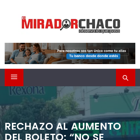
Saltar
EL MIRADOR CHACO
al
contenido
Observá lo que pasa
Menú
principal
RECHAZO AL AUMENTO
DEL BOLETO: “NO SE