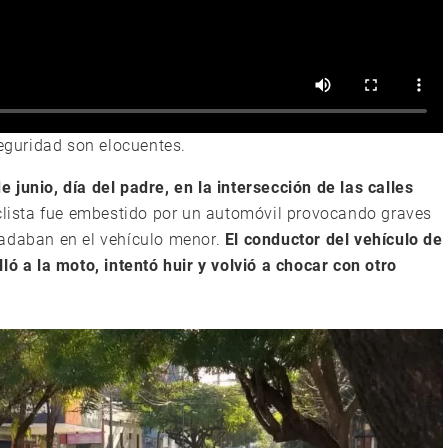
guridad son elocuentes.
 junio, día del padre, en la intersección de las calles
clista fue embestido por un automóvil provocando graves
ladaban en el vehículo menor.
El conductor del vehículo de
ló a la moto, intentó huir y volvió a chocar con otro