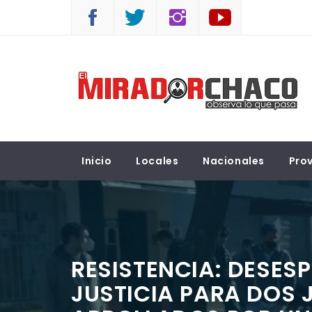
Saltar
al
contenido
EL MIRADOR CHACO
Observá lo que pasa
Inicio
Locales
Nacionales
Prov
RESISTENCIA: DESES
JUSTICIA PARA DOS 