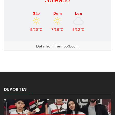
Soleado
Sáb
Dom
Lun
9/20°C
7/16°C
9/12°C
Data from
Tiempo3.com
DEPORTES