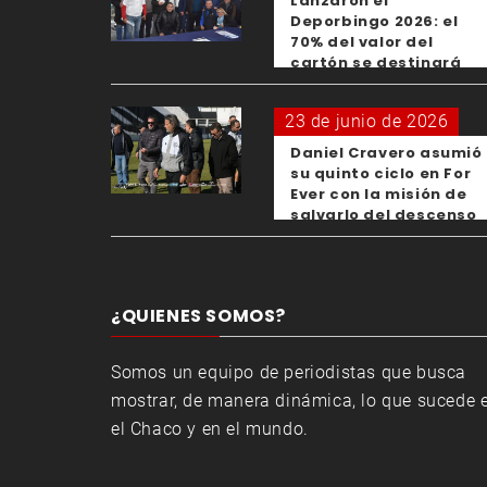
Lanzaron el
Deporbingo 2026: el
70% del valor del
cartón se destinará
para los clubes
23 de junio de 2026
Daniel Cravero asumió
su quinto ciclo en For
Ever con la misión de
salvarlo del descenso
¿QUIENES SOMOS?
Somos un equipo de periodistas que busca
mostrar, de manera dinámica, lo que sucede 
el Chaco y en el mundo.