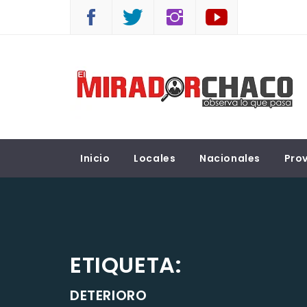
Saltar
al
contenido
EL MIRADOR CHACO
Observá lo que pasa
Inicio
Locales
Nacionales
Prov
ETIQUETA:
DETERIORO