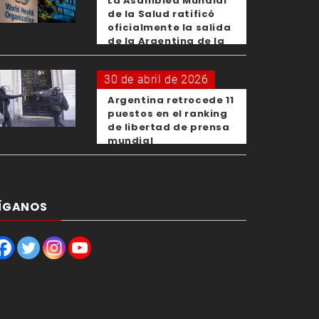
La Asamblea Mundial
de la Salud ratificó
oficialmente la salida
de la Argentina de la
OMS
30 de abril de 2026
Argentina retrocede 11
puestos en el ranking
de libertad de prensa
mundial
ÍGANOS