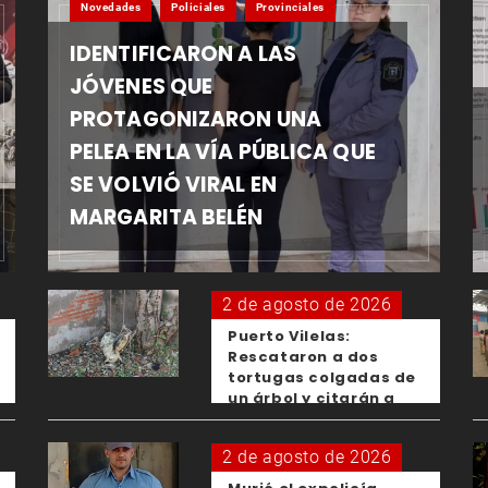
Novedades
Policiales
Provinciales
IDENTIFICARON A LAS
JÓVENES QUE
PROTAGONIZARON UNA
PELEA EN LA VÍA PÚBLICA QUE
SE VOLVIÓ VIRAL EN
MARGARITA BELÉN
2 de agosto de 2026
Puerto Vilelas:
Rescataron a dos
tortugas colgadas de
un árbol y citarán a
los padres de los
menores responsables
2 de agosto de 2026