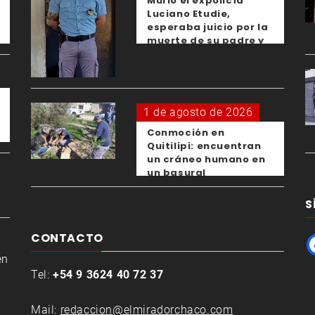
Murió el expolicía
Luciano Etudie,
esperaba juicio por la
muerte de su padre y
el femicidio de su
expareja
1 de agosto de 2026
Conmoción en
Quitilipi: encuentran
un cráneo humano en
un basural
S
CONTACTO
en
Tel:
+54 9 3624 40 72 37
Mail:
redaccion@elmiradorchaco.com