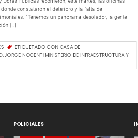
y Obras Públicas recorrieron, este martes, las oficinas
donde constataron el deterioro y la falta de
rimoniales. “Tenemos un panorama desolador, la gente
ión […]
ES
ETIQUETADO CON
CASA DE
O
,
JORGE NOCENTI
,
MINISTERIO DE INFRAESTRUCTURA Y
POLICIALES
I