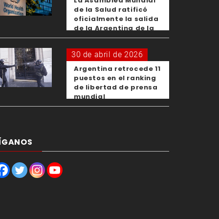
La Asamblea Mundial
de la Salud ratificó
oficialmente la salida
de la Argentina de la
OMS
30 de abril de 2026
Argentina retrocede 11
puestos en el ranking
de libertad de prensa
mundial
ÍGANOS