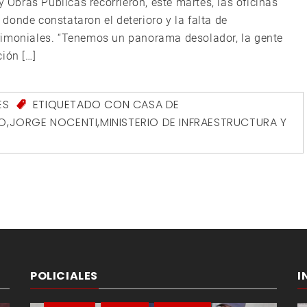
y Obras Públicas recorrieron, este martes, las oficinas
donde constataron el deterioro y la falta de
rimoniales. “Tenemos un panorama desolador, la gente
ión […]
ES
ETIQUETADO CON
CASA DE
O
,
JORGE NOCENTI
,
MINISTERIO DE INFRAESTRUCTURA Y
POLICIALES
I