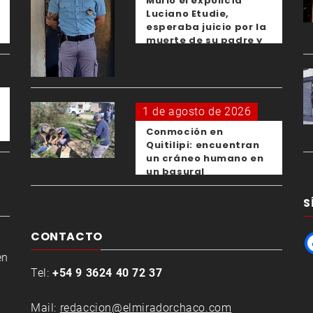
Murió el expolicía
Luciano Etudie,
esperaba juicio por la
muerte de su padre y
el femicidio de su
expareja
1 de agosto de 2026
Conmoción en
Quitilipi: encuentran
un cráneo humano en
un basural
S
CONTACTO
en
Tel:
+54 9 3624 40 72 37
Mail:
redaccion@elmiradorchaco.com