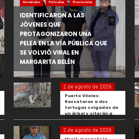
Novedades
Policiales
Provinciales
IDENTIFICARON A LAS
JÓVENES QUE
PROTAGONIZARON UNA
PELEA EN LA VÍA PÚBLICA QUE
SE VOLVIÓ VIRAL EN
MARGARITA BELÉN
2 de agosto de 2026
Puerto Vilelas:
Rescataron a dos
tortugas colgadas de
un árbol y citarán a
los padres de los
menores responsables
2 de agosto de 2026