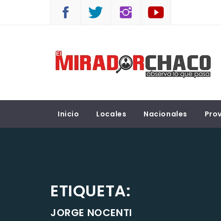
Saltar
al
contenido
EL MIRADOR CHACO
Observá lo que pasa
Inicio
Locales
Nacionales
Prov
ETIQUETA:
JORGE NOCENTI