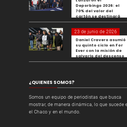
Lanzaron el
Deporbingo 2026: el
70% del valor del
cartón se destinará
para los clubes
23 de junio de 2026
Daniel Cravero asumió
su quinto ciclo en For
Ever con la misión de
salvarlo del descenso
¿QUIENES SOMOS?
Somos un equipo de periodistas que busca
mostrar, de manera dinámica, lo que sucede 
el Chaco y en el mundo.