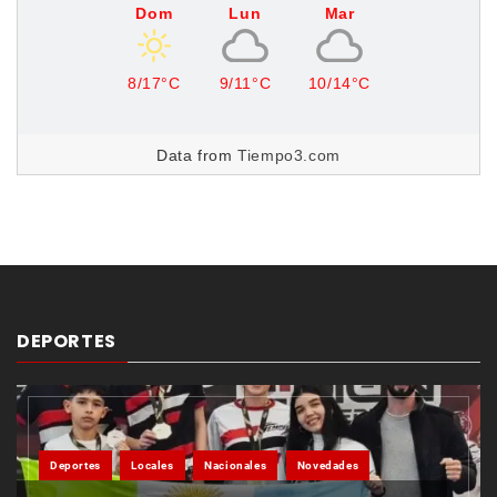
Dom
Lun
Mar
8/17°C
9/11°C
10/14°C
Data from
Tiempo3.com
DEPORTES
Deportes
Locales
Nacionales
Novedades