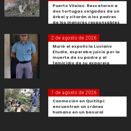
Puerto Vilelas: Rescataron a
dos tortugas colgadas de un
árbol y citarán a los padres
de los menores responsables
2 de agosto de 2026
Murió el expolicía Luciano
Etudie, esperaba juicio por la
muerte de su padre y el
femicidio de su expareja
1 de agosto de 2026
Conmoción en Quitilipi:
encuentran un cráneo
humano en un basural