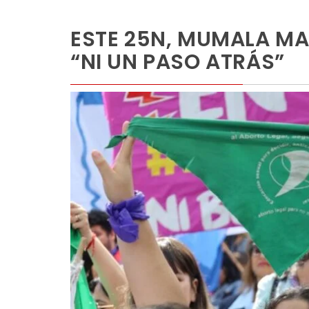
ESTE 25N, MUMALA M
“NI UN PASO ATRÁS”