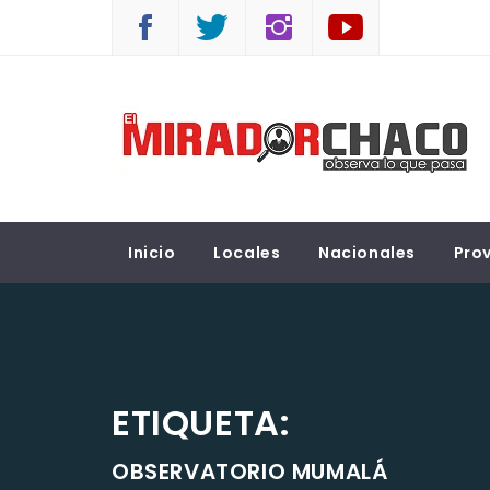
Saltar
al
contenido
EL MIRADOR CHACO
Observá lo que pasa
Inicio
Locales
Nacionales
Prov
ETIQUETA:
OBSERVATORIO MUMALÁ