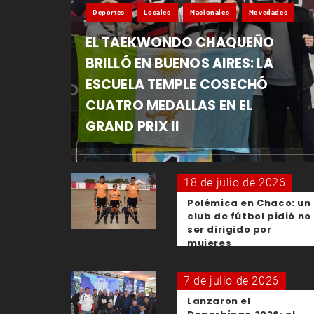
Deportes
Locales
Nacionales
Novedades
EL TAEKWONDO CHAQUEÑO
BRILLÓ EN BUENOS AIRES: LA
ESCUELA TEMPLE COSECHÓ
CUATRO MEDALLAS EN EL
GRAND PRIX II
18 de julio de 2026
Polémica en Chaco: un
club de fútbol pidió no
ser dirigido por
mujeres
7 de julio de 2026
Lanzaron el