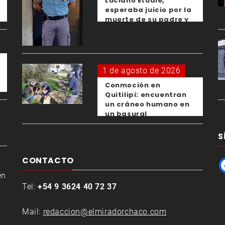
Luciano Etudie,
esperaba juicio por la
muerte de su padre y
el femicidio de su
expareja
1 de agosto de 2026
Conmoción en
Quitilipi: encuentran
un cráneo humano en
un basural
S
CONTACTO
en
Tel:
+54 9 3624 40 72 37
Mail:
redaccion@elmiradorchaco.com