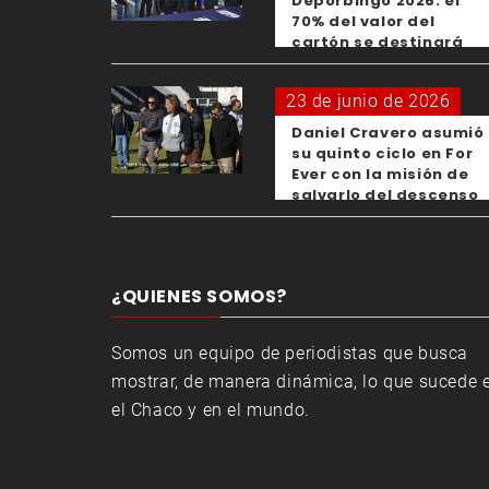
Deporbingo 2026: el
70% del valor del
cartón se destinará
para los clubes
23 de junio de 2026
Daniel Cravero asumió
su quinto ciclo en For
Ever con la misión de
salvarlo del descenso
¿QUIENES SOMOS?
Somos un equipo de periodistas que busca
mostrar, de manera dinámica, lo que sucede 
el Chaco y en el mundo.