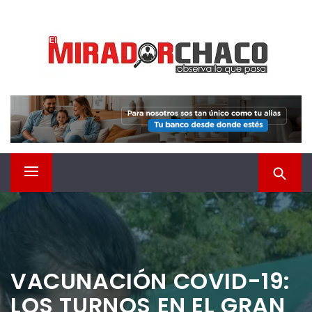
Saltar
EL MIRADOR CHACO
al
contenido
Observá lo que pasa
Menú
principal
VACUNACIÓN COVID-19:
LOS TURNOS EN EL GRAN