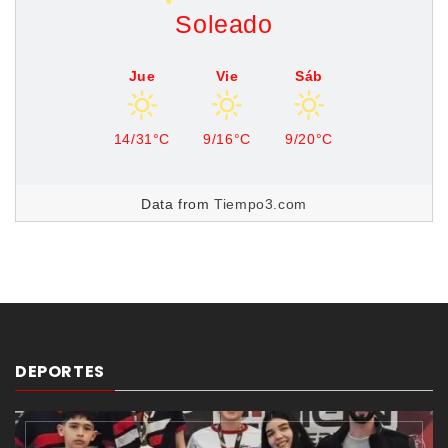
Soleado
Jue
Vie
Sáb
14/31°C
9/16°C
9/20°C
Data from
Tiempo3.com
DEPORTES