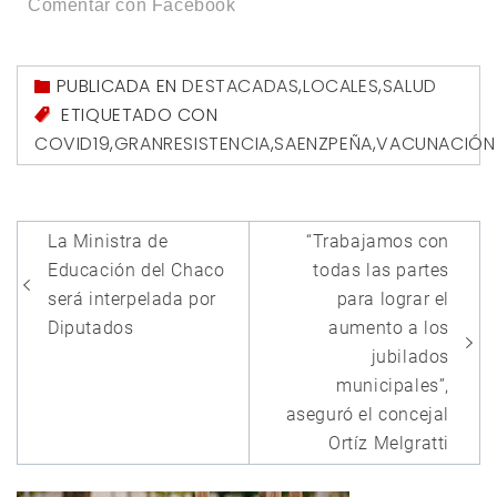
Comentar con Facebook
PUBLICADA EN
DESTACADAS
,
LOCALES
,
SALUD
ETIQUETADO CON
COVID19
,
GRANRESISTENCIA
,
SAENZPEÑA
,
VACUNACIÓN
Navegación
La Ministra de
“Trabajamos con
de
Educación del Chaco
todas las partes
entradas
será interpelada por
para lograr el
Diputados
aumento a los
jubilados
municipales”,
aseguró el concejal
Ortíz Melgratti