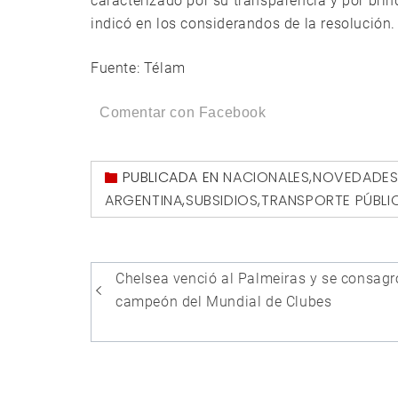
caracterizado por su transparencia y por brin
indicó en los considerandos de la resolución.
Fuente: Télam
Comentar con Facebook
PUBLICADA EN
NACIONALES
,
NOVEDADE
ARGENTINA
,
SUBSIDIOS
,
TRANSPORTE PÚBLI
Navegación
Chelsea venció al Palmeiras y se consagr
de
campeón del Mundial de Clubes
entradas