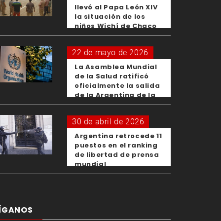
llevó al Papa León XIV
la situación de los
niños Wichí de Chaco
22 de mayo de 2026
La Asamblea Mundial
de la Salud ratificó
oficialmente la salida
de la Argentina de la
OMS
30 de abril de 2026
Argentina retrocede 11
puestos en el ranking
de libertad de prensa
mundial
ÍGANOS