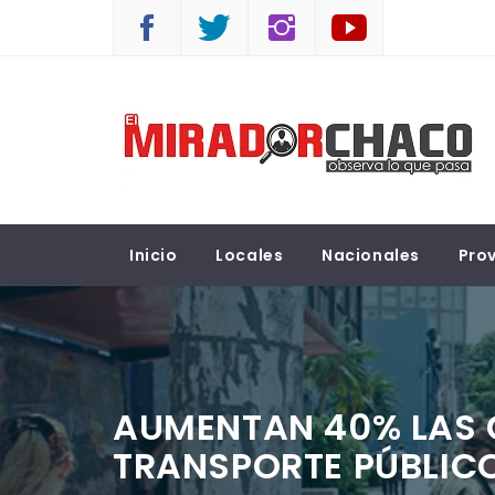
Saltar
al
contenido
EL MIRADOR CHACO
Observá lo que pasa
Inicio
Locales
Nacionales
Prov
AUMENTAN 40% LAS
TRANSPORTE PÚBLICO