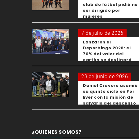
club de fútbol pidió no
ser dirigido por
mujeres
7 de julio de 2026
Lanzaron el
Deporbingo 2026: el
70% del valor del
cartón se destinará
para los clubes
23 de junio de 2026
Daniel Cravero asumió
su quinto ciclo en For
Ever con la misión de
salvarlo del descenso
¿QUIENES SOMOS?