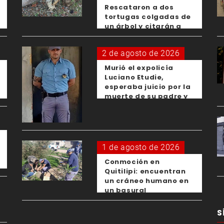
Rescataron a dos
tortugas colgadas de
un árbol y citarán a
los padres de los
menores responsables
2 de agosto de 2026
Murió el expolicía
Luciano Etudie,
esperaba juicio por la
muerte de su padre y
el femicidio de su
expareja
1 de agosto de 2026
Conmoción en
Quitilipi: encuentran
un cráneo humano en
un basural
S