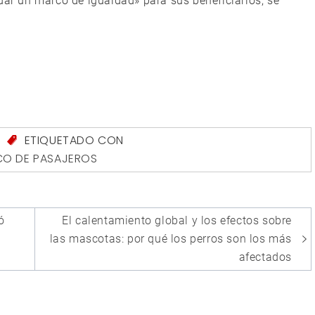
dar un marco de igualdad» para sus beneficiarios, se
S
ETIQUETADO CON
CO DE PASAJEROS
ó
El calentamiento global y los efectos sobre
las mascotas: por qué los perros son los más
afectados