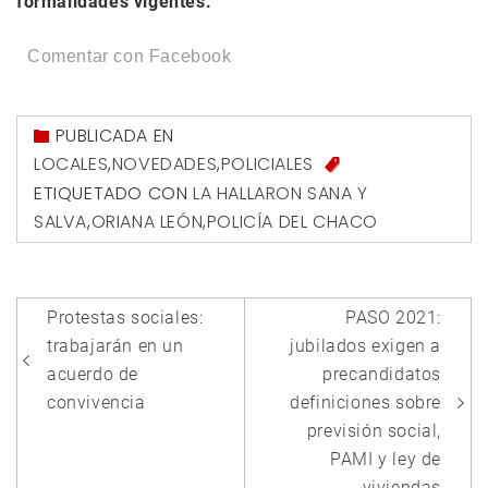
formalidades vigentes.
Comentar con Facebook
PUBLICADA EN
LOCALES
,
NOVEDADES
,
POLICIALES
ETIQUETADO CON
LA HALLARON SANA Y
SALVA
,
ORIANA LEÓN
,
POLICÍA DEL CHACO
Navegación
Protestas sociales:
PASO 2021:
de
trabajarán en un
jubilados exigen a
entradas
acuerdo de
precandidatos
convivencia
definiciones sobre
previsión social,
PAMI y ley de
viviendas