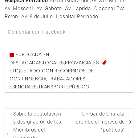
Hospital Perrando
, se transitará por Av. San Martin-
Av. Mosconi- Av. Gaboto- Av. Laprida- Diagonal Eva
Perón- Av. 9 de Julio- Hospital Perrando.
Comentar con Facebook
PUBLICADA EN
DESTACADAS
,
LOCALES
,
PROVINCIALES
ETIQUETADO CON
RECORRIDOS DE
CONTINGENCIA
,
TRABAJADORES
ESENCIALES
,
TRANSPORTEPÚBLICO
Navegación
Sobre la postulación
Un bar de Charata
de
y designación de los
prohíbe el ingreso de
entradas
Miembros del
“políticos”
Comité de