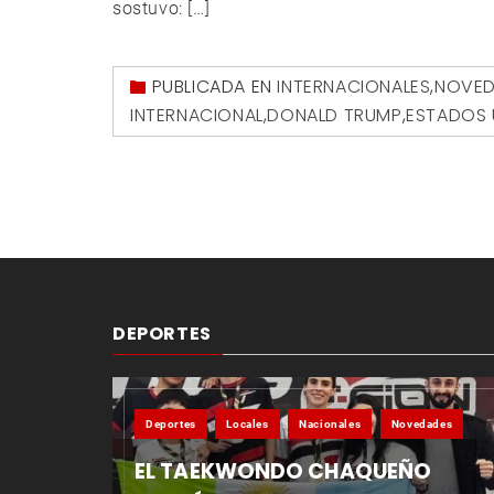
sostuvo: […]
PUBLICADA EN
INTERNACIONALES
,
NOVED
INTERNACIONAL
,
DONALD TRUMP
,
ESTADOS 
DEPORTES
Deportes
Locales
Nacionales
Novedades
EL TAEKWONDO CHAQUEÑO