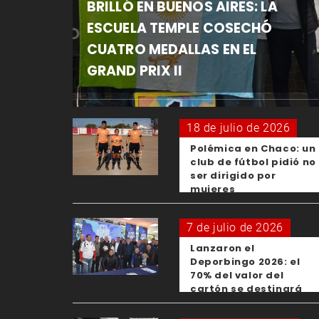
BRILLÓ EN BUENOS AIRES: LA
ESCUELA TEMPLE COSECHÓ
CUATRO MEDALLAS EN EL
GRAND PRIX II
18 de julio de 2026
Polémica en Chaco: un
club de fútbol pidió no
ser dirigido por
mujeres
7 de julio de 2026
Lanzaron el
Deporbingo 2026: el
70% del valor del
cartón se destinará
para los clubes