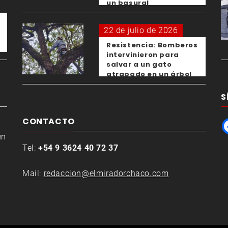
un basural
22 de julio de 2026
Resistencia: Bomberos
intervinieron para
salvar a un gato
atrapado en un árbol
S
CONTACTO
en
Tel:
+54 9 3624 40 72 37
Mail:
redaccion@elmiradorchaco.com