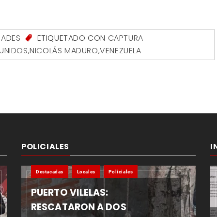
ADES
ETIQUETADO CON
CAPTURA
UNIDOS
,
NICOLÁS MADURO
,
VENEZUELA
POLICIALES
I
Destacadas
Locales
Policiales
PUERTO VILELAS:
RESCATARON A DOS