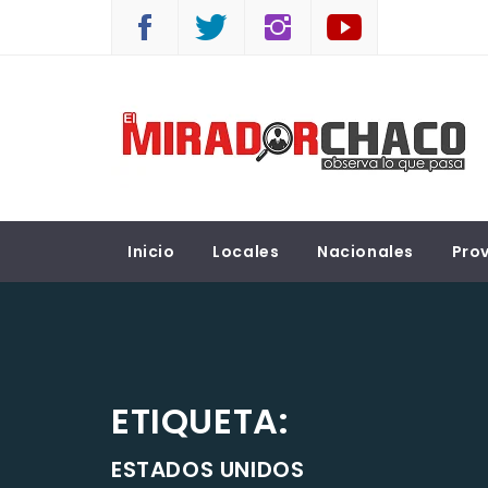
Saltar
al
contenido
EL MIRADOR CHACO
Observá lo que pasa
Inicio
Locales
Nacionales
Prov
ETIQUETA:
ESTADOS UNIDOS