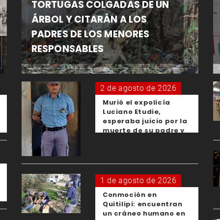
TORTUGAS COLGADAS DE UN
ÁRBOL Y CITARÁN A LOS
PADRES DE LOS MENORES
RESPONSABLES
2 de agosto de 2026
Murió el expolicía
Luciano Etudie,
esperaba juicio por la
muerte de su padre y
el femicidio de su
expareja
1 de agosto de 2026
Conmoción en
Quitilipi: encuentran
un cráneo humano en