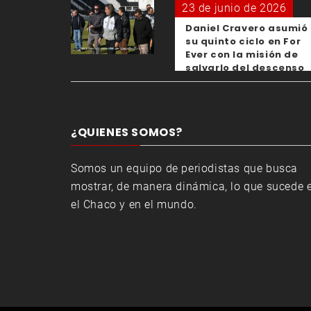
23 de junio de 2026
Daniel Cravero asumió
su quinto ciclo en For
Ever con la misión de
salvarlo del descenso
¿QUIENES SOMOS?
Somos un equipo de periodistas que busca
mostrar, de manera dinámica, lo que sucede 
el Chaco y en el mundo.