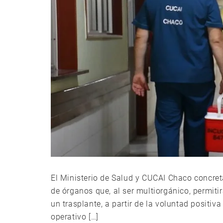
El Ministerio de Salud y CUCAI Chaco concr
de órganos que, al ser multiorgánico, permiti
un trasplante, a partir de la voluntad positi
operativo […]