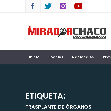
Saltar
al
contenido
EL MIRADOR CHACO
Observá lo que pasa
Inicio
Locales
Nacionales
Prov
ETIQUETA:
TRASPLANTE DE ÓRGANOS