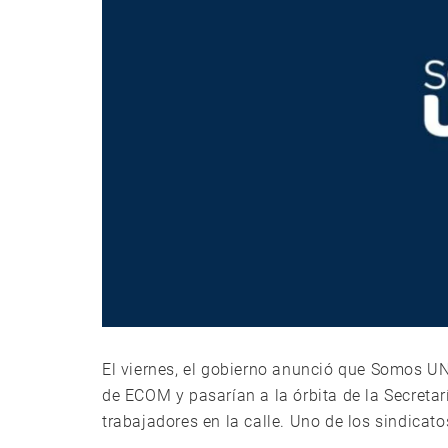
El viernes, el gobierno anunció que Somos UN
de ECOM y pasarían a la órbita de la Secreta
trabajadores en la calle. Uno de los sindicato