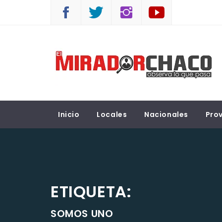
Saltar
al
contenido
EL MIRADOR CHACO
Observá lo que pasa
Inicio
Locales
Nacionales
Prov
ETIQUETA:
SOMOS UNO