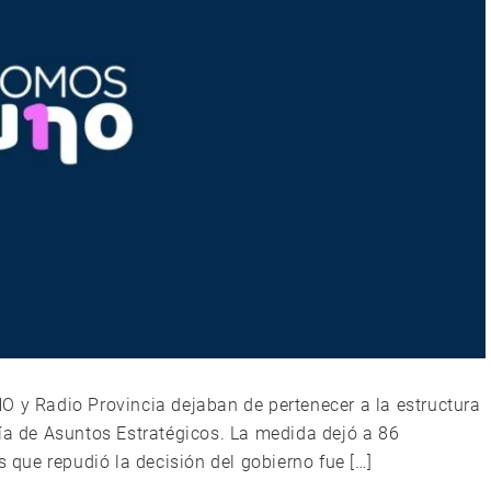
O y Radio Provincia dejaban de pertenecer a la estructura
ría de Asuntos Estratégicos. La medida dejó a 86
s que repudió la decisión del gobierno fue […]